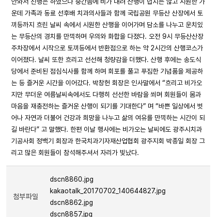
안와서 진행은 하였으나 중간쯤에 비가 내려 산행이 덥지는 않고 시원한 가
운데 가족과 동료 선후배 치과의사들과 함께 국립공원 무등산 산장에서 토
끼등까지 흐린 날씨 속에서 시원한 산행을 이어가며 담소를 나누고 운치있
는 무등산의 경치를 만끽하며 우의와 화합을 다졌다. 오전 9시 무등산산장
주차장에서 시작으로 토끼등에서 반환점으로 하는 약 2시간의 산행코스가
이어졌다. 날씨 또한 흐리고 선선해 청량감을 더했다. 산행 후에는 송도식
당에서 준비된 점심식사를 함께 하며 회포를 풀고 푸짐한 기념품을 제공하
는 등 즐거운 시간을 이어갔다. 박창헌 회장은 인사말에서 “흐리고 비가오
지만 무더운 여름날씨속에서도 다행히 선선한 바람을 쐬며 회원들이 몸과
마음을 재충전하는 즐거운 산행이 되기를 기대한다” 며 “바쁜 일상에서 벗
어나 자연과 더불어 건강과 희망을 나누고 삶의 여유를 만끽하는 시간이 되
길 바란다” 고 말했다. 한편 이날 행사에는 비가오는 날씨에도 광주시치과
기공사회 정백기 회장과 한국치과기자재산업협회 광주지회 박종일 회장 그
리고 많은 회원들이 참석해주셔서 자리가 빛났다.
dscn8860.jpg
kakaotalk_20170702_140644827.jpg
첨부파일
dscn8862.jpg
dscn8857.jpg